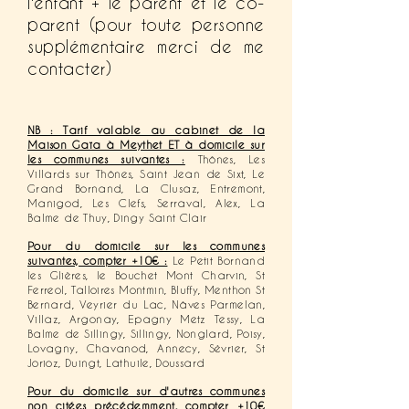
l'enfant + le parent et le co-
parent (pour toute personne
supplémentaire merci de me
contacter)
NB : Tarif valable au cabinet de la
Maison Gaïa à Meythet ET à domicile sur
les communes suivantes :
Thônes, Les
Villards sur Thônes, Saint Jean de Sixt, Le
Grand Bornand, La Clusaz, Entremont,
Manigod, Les Clefs, Serraval, Alex, La
Balme de Thuy, Dingy Saint Clair
Pour du domicile sur les communes
suivantes, compter +10€ :
Le Petit Bornand
les Glières, le Bouchet Mont Charvin, St
Ferreol, Talloires Montmin, Bluffy, Menthon St
Bernard, Veyrier du Lac, Nâves Parmelan,
Villaz, Argonay, Epagny Metz Tessy, La
Balme de Sillingy, Sillingy, Nonglard, Poisy,
Lovagny, Chavanod, Annecy, Sévrier, St
Jorioz, Duingt, Lathuile, Doussard
Pour du domicile sur d'autres communes
non citées précédemment, compter +10€