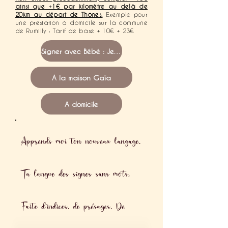
ainsi que +1€ par kilomètre au delà de
20km au départ de Thônes.
Exemple pour
une prestation à domicile sur la commune
de Rumilly : Tarif de base + 10€ + 23€
Signer avec Bébé : Je prends RDV
A la maison Gaïa
A domicile
Apprends moi ton nouveau langage,
T
a langue des signes sans mots,
F
aite d'indices, de présages,
De